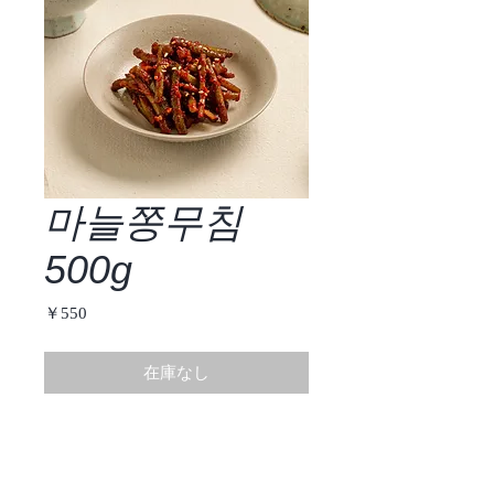
마늘쫑무침
500g
価
￥550
格
在庫なし