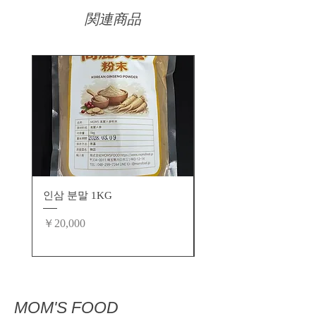
関連商品
인삼 분말 1KG
창란젓 500g
在庫なし
価格
￥20,000
​MOM'S FOOD