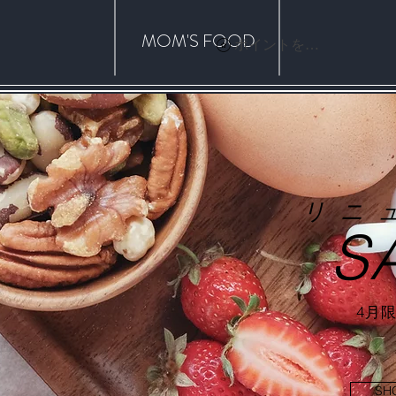
​MOM'S FOOD
ポイントを表示
リニ
S
​4月
SH