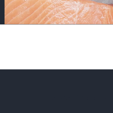
​MOM'S FOOD
​について