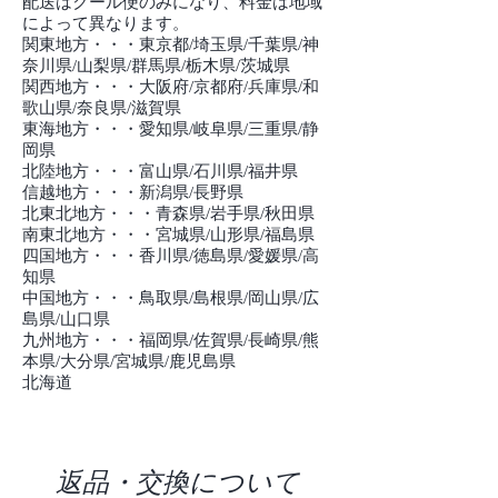
配送はクール便のみになり、料金は地域
によって異なります。
関東地方・・・東京都/埼玉県/千葉県/神
奈川県/山梨県/群馬県/栃木県/茨城県
関西地方・・・大阪府/京都府/兵庫県/和
歌山県/奈良県/滋賀県
東海地方・・・愛知県/岐阜県/三重県/静
岡県
北陸地方・・・富山県/石川県/福井県
信越地方・・・新潟県/長野県
北東北地方・・・青森県/岩手県/秋田県
南東北地方・・・宮城県/山形県/福島県
四国地方・・・香川県/徳島県/愛媛県/高
知県
中国
地方・・・鳥取県/島根県/岡山県/広
島県/山口県
九州
地方・・・福岡県/佐賀県/長崎県/熊
本県/大分県/宮城県/鹿児島県
北海道
返品・交換について